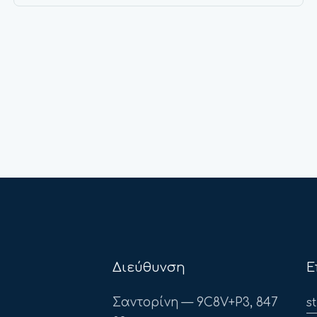
Διεύθυνση
Ε
Σαντορίνη — 9C8V+P3, 847
s