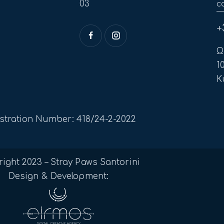
03
c
+
Ω
1
Κ
stration Number: 418/24-2-2022
ight 2023 – Stray Paws Santorini
Design & Development: