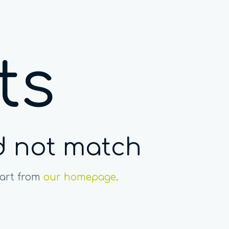
ts
id not match
tart from
our homepage
.