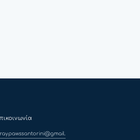
πικοινωνία
traypawssantorini@gmail.