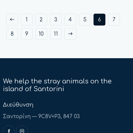
1
2
3
4
5
6
7
8
9
→
10
11
We help the stray animals on the
island of Santorini
Διεύθυνση
Σαντορίνη — 9C8V+P3, 847 03